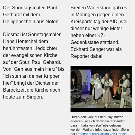
Der Sonntagsmaler: Paul
Breiten Widerstand gab es
Gerhardt mit dem
in Moringen gegen einen
Heiligenschein aus Noten
Kreisparteitag der AfD, weil
dieser nur wenige Meter
Diesmal ist Sonntagsmaler
neben einer KZ-
Hans Hentschel dem
Gedenkstätte stattfand.
berühmtesten Lieddichter
Eckhard Senger war als
der evangelischen Kirche
Reporter dabei.
auf der Spur: Paul Gehardt.
Von “Geh aus mein Herz” bis
“Ich steh an deiner Krippen
hier” bringt der Dichter der
Barockzeit die Kirche noch
heute zum Singen.
Durch den Klick auf den Play-Button
erklären Sie sich damit einverstanden,
dass Inhalte von YouTube geladen
werden. Weitere Infos dazu finden Sie in
der
Datenschutzerklärung von Google
.