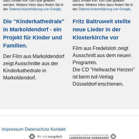
dass Inhalte von YouTube geladen
dass Inhalte von YouTube geladen
werden. Weitere Infos dazu finden Sie in
werden. Weitere Infos dazu finden Sie in
der
Datenschutzerklärung von Google
.
der
Datenschutzerklärung von Google
.
Die "Kinderkathedrale"
Fritz Baltruweit stellte
in Markoldendorf - ein
neue Lieder in der
Projekt für Kinder und
Klosterkirche vor
Familien.
Film aus Fredelsloh zeigt
Ausschnitt aus dem neuen
Der Film aus Markoldendorf
Programm
.
zeigt Ausschnitte aus der
Die CD "Hellwache Herzen"
Kinderkathedrale in
ist beim tvd-Verlag
Markoldendorf.
Düsseldorf erschienen
.
Impressum
Datenschutz
Kontakt