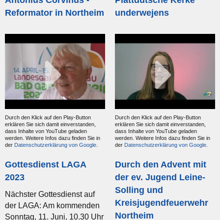
Antonius Corvinus -
Plattdütsche Kerke
Reformator in Northeim
underwejens
Durch den Klick auf den Play-Button
Durch den Klick auf den Play-Button
erklären Sie sich damit einverstanden,
erklären Sie sich damit einverstanden,
dass Inhalte von YouTube geladen
dass Inhalte von YouTube geladen
werden. Weitere Infos dazu finden Sie in
werden. Weitere Infos dazu finden Sie in
der
Datenschutzerklärung von Google
.
der
Datenschutzerklärung von Google
.
Gottesdienst LAGA
Durch den Advent mit
2023
der ev. Jugend Leine-
Solling und
Nächster Gottesdienst auf
Kreisjugendfeuerwehr
der LAGA: Am kommenden
Northeim
Sonntag, 11. Juni, 10.30 Uhr