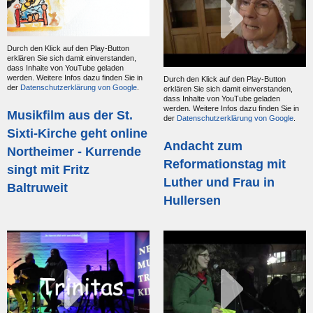
Durch den Klick auf den Play-Button
erklären Sie sich damit einverstanden,
dass Inhalte von YouTube geladen
werden. Weitere Infos dazu finden Sie in
Durch den Klick auf den Play-Button
der
Datenschutzerklärung von Google
.
erklären Sie sich damit einverstanden,
dass Inhalte von YouTube geladen
werden. Weitere Infos dazu finden Sie in
Musikfilm aus der St.
der
Datenschutzerklärung von Google
.
Sixti-Kirche geht online
Andacht zum
Northeimer - Kurrende
Reformationstag mit
singt mit Fritz
Luther und Frau in
Baltruweit
Hullersen