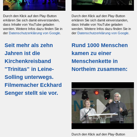
Durch den Klick auf den Play-Button
Durch den Klick auf den Play-Button
erklären Sie sich damit einverstanden,
erklären Sie sich damit einverstanden,
dass Inhalte von YouTube geladen
dass Inhalte von YouTube geladen
werden. Weitere Infos dazu finden Sie in
werden. Weitere Infos dazu finden Sie in
der
Datenschutzerklärung von Google
.
der
Datenschutzerklärung von Google
.
Seit mehr als zehn
Rund 1000 Menschen
Jahren ist die
kamen zu einer
Kirchenkreisband
Menschenkette in
"Trinitas" in Leine-
Northeim zusammen:
Solling unterwegs.
Filmemacher Eckhard
Senger stellt sie vor.
Durch den Klick auf den Play-Button