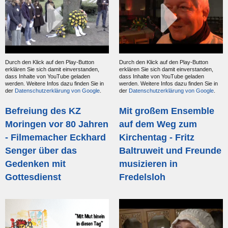
Durch den Klick auf den Play-Button
Durch den Klick auf den Play-Button
erklären Sie sich damit einverstanden,
erklären Sie sich damit einverstanden,
dass Inhalte von YouTube geladen
dass Inhalte von YouTube geladen
werden. Weitere Infos dazu finden Sie in
werden. Weitere Infos dazu finden Sie in
der
Datenschutzerklärung von Google
.
der
Datenschutzerklärung von Google
.
Befreiung des KZ
Mit großem Ensemble
Moringen vor 80 Jahren
auf dem Weg zum
- Filmemacher Eckhard
Kirchentag - Fritz
Senger über das
Baltruweit und Freunde
Gedenken mit
musizieren in
Gottesdienst
Fredelsloh