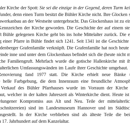
ler Kirche der Spott:
Sie sei die einzige in der Gegend, deren Turm ke
under, denn einen Turm besitzt die Bühler Kirche nicht. Ihre Glocken 
hwerkanbau an der Westseite untergebracht. Das Glockenhaus ist zu e
 Kennzeichen der Kirche geworden. Die Geschichte der auf einem ste
t Bühle gelegenen Kirche geht bis ins hohe Mittelalter zurück. Die e
einer Pfarre in Bühle findet sich 1241. Seit 1341 ist die Geschichte
denberger Grafenfamilie verknüpft. Die Grafenfamilie hat noch heute
nde inne und unter dem Glockenhaus befindet sich die (heute nicht 
che Familiengruft. Mehrfach wurde die gotische Hallenkirche mit i
lalterlichen Umfassungswänden im Laufe ihrer Geschichte umgebaut.
 Renovierung fand 1977 statt. Die Kirche erhielt neue Bänke 
e helle Farbgebung, die dem Innenraum eine freundliche Atmosph
 Verkauf des Bühler Pfarrhauses wurde im Vorraum der Kirche 
, welcher in der kalten Jahreszeit als Winterkirche dient. Heute ist
lungener Kompromiss aus Alt und Neu. Teile der mittelalterlic
lzschnitzereien) sind im Landesmuseum Hannover und im Städtisc
estellt. In der Kirche verblieben sind als älteste Teile die be
 17. Jahrhundert auf dem Kanzelaltar.