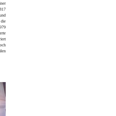
ner
817
 und
 die
1979
erte
iert
noch
ilen