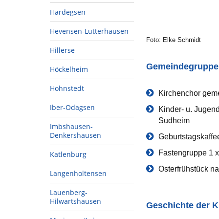
Hardegsen
Hevensen-Lutterhausen
Foto: Elke Schmidt
Hillerse
Gemeindegruppen
Höckelheim
Hohnstedt
Kirchenchor geme
Iber-Odagsen
Kinder- u. Jugen
Sudheim
Imbshausen-
Denkershausen
Geburtstagskaffe
Fastengruppe 1 x 
Katlenburg
Osterfrühstück na
Langenholtensen
Lauenberg-
Hilwartshausen
Geschichte der K