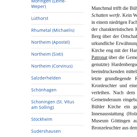
Moringen (Leine-
Weper)
Manchmal trifft die Büh
Schatten werfe
. Kein W
Lüthorst
in einem niedrigen Fac
der charakteristischen
Rhumetal (Michaelis)
Berg über der Ortschaf
Northeim (Apostel)
urkundliche Erwähnung 
Kirche eng mit der Har
Northeim (Sixti)
Patronat
über die Gemei
genutzte) Hardenbergs
Northeim (Corvinus)
beeindruckenden mitte
Salzderhelden
letzte grundlegende
Kronleuchter und ein
Schönhagen
verleihen. Nach dem
Gemeinderaum eingebaut
Schoningen (St. Vitus
Bühler Kirche ein ge
am Solling)
Innenausstattung (Ho
Stöckheim
Museum Göttingen ausg
Bronzeleuchter aus dem
Sudershausen