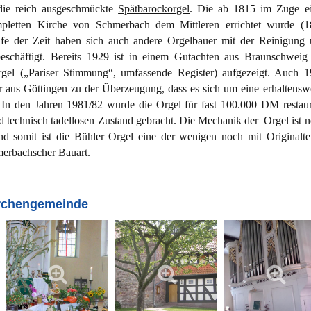
 die reich ausgeschmückte
Spätbarockorgel
. Die ab 1815
im Zuge ei
pletten Kirche von Schmerbach dem Mittleren errichtet wurde (1
aufe der Zeit haben sich auch andere Orgelbauer mit der Reinigung
eschäftigt. Bereits 1929 ist in einem Gutachten aus Braunschweig
rgel („Pariser Stimmung“, umfassende Register) aufgezeigt. Auch 
 aus Göttingen zu der Überzeugung, dass es sich um eine erhaltensw
 In den Jahren 1981/82 wurde die Orgel für fast 100.000 DM restaur
nd technisch tadellosen Zustand gebracht. Die Mechanik der
Orgel ist 
nd somit ist die Bühler Orgel eine der wenigen noch mit Originalte
erbachscher Bauart.
irchengemeinde