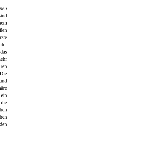
inen
sind
inem
ilen
rste
 der
 das
mehr
hren
 Die
und
äre
ein
 die
hen
hen
iden