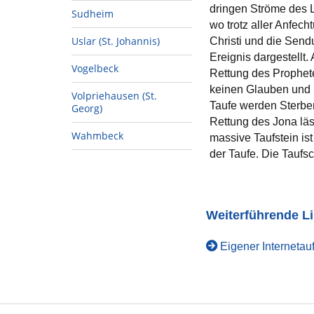
dringen Ströme des L
Sudheim
wo trotz aller Anfech
Uslar (St. Johannis)
Christi und die Sen
Ereignis dargestellt.
Vogelbeck
Rettung des Prophet
keinen Glauben und k
Volpriehausen (St.
Taufe werden Sterbe
Georg)
Rettung des Jona lä
Wahmbeck
massive Taufstein is
der Taufe. Die Taufsc
Weiterführende L
Eigener Internetauft