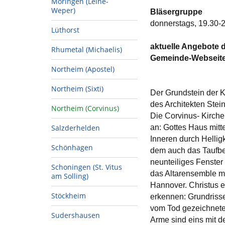
Moringen (Leine-
Weper)
Bläsergruppe
donnerstags, 19.30-2
Lüthorst
aktuelle Angebote d
Rhumetal (Michaelis)
Gemeinde-Webseit
Northeim (Apostel)
Northeim (Sixti)
Der Grundstein der K
des Architekten Stei
Northeim (Corvinus)
Die Corvinus- Kirche
Salzderhelden
an: Gottes Haus mit
Inneren durch Helligk
Schönhagen
dem auch das Taufbec
neunteiliges Fenster
Schoningen (St. Vitus
das Altarensemble mi
am Solling)
Hannover. Christus er
Stöckheim
erkennen: Grundriss
vom Tod gezeichnete
Sudershausen
Arme sind eins mit d