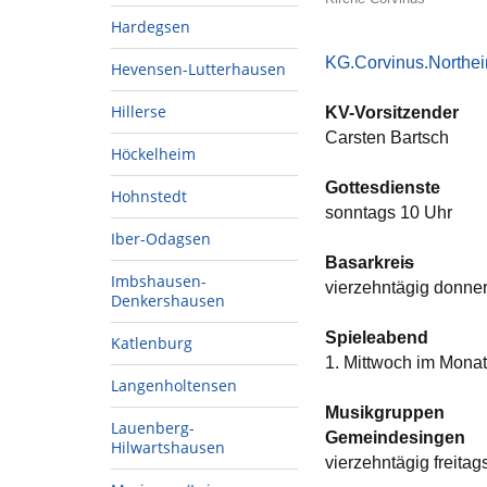
Hardegsen
KG.Corvinus.Northe
Hevensen-Lutterhausen
Hillerse
KV-Vorsitzender
Carsten Bartsch
Höckelheim
Gottesdienste
Hohnstedt
sonntags 10 Uhr
Iber-Odagsen
Basarkrei
s
Imbshausen-
vierzehntägig donner
Denkershausen
Spieleabend
Katlenburg
1. Mittwoch im Mona
Langenholtensen
Musikgruppen
Lauenberg-
Gemeindesingen
Hilwartshausen
vierzehntägig freitag