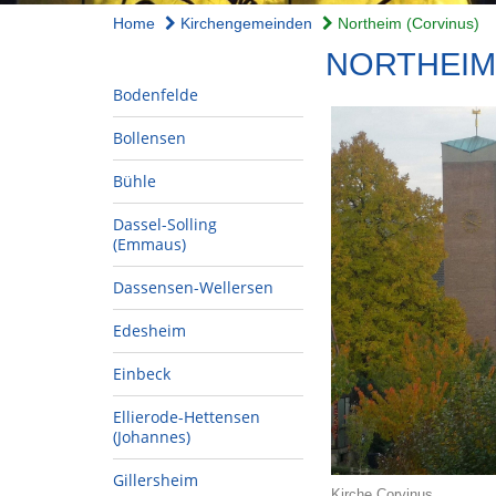
Home
Kirchengemeinden
Northeim (Corvinus)
NORTHEIM
Bodenfelde
Bollensen
Bühle
Dassel-Solling
(Emmaus)
Dassensen-Wellersen
Edesheim
Einbeck
Ellierode-Hettensen
(Johannes)
Gillersheim
Kirche Corvinus