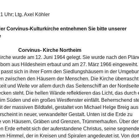
1 Uhr; Ltg. Axel Köhler
er Corvinus-Kulturkirche entnehmen Sie bitte unserer
e
Corvinus- Kirche Northeim
irche wurde am 12. Juni 1964 gelegt. Sie wurde nach den Plän
nborn aus Hildesheim erbaut und am 27. März 1966 eingeweiht.
 passt sich in ihrer Form den Siedlungshäusern in der Umgebu
ten zwischen den Häusern der Menschen. Die Kirche überrascht
eit und Weite vor allem durch das Seitenschiff an der Nordseite,
ken steht. Die hellen Wände reflektieren das Licht, das durch 
 im Süden und ein großes Westfenster einfällt. Beherrschend st
t der massiven Bildtafel, gestaltet von Michael Helge Breig aus
scheint in neuer, verwandelter Gestalt. Unten ist die Erde zu
e von Häusern, Gräben und Grenzen, Trümmerhaufen. Über der
n Erde erhebt sich der auferstandene Christus, seine segnend
em Himmel, der in Kreisen und Spiralen angedeutet ist. Von dor