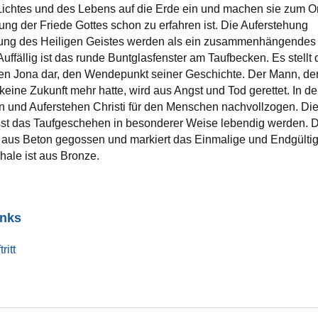
ichtes und des Lebens auf die Erde ein und machen sie zum Or
tung der Friede Gottes schon zu erfahren ist. Die Auferstehung
dung des Heiligen Geistes werden als ein zusammenhängendes
 Auffällig ist das runde Buntglasfenster am Taufbecken. Es stellt 
en Jona dar, den Wendepunkt seiner Geschichte. Der Mann, de
eine Zukunft mehr hatte, wird aus Angst und Tod gerettet. In de
n und Auferstehen Christi für den Menschen nachvollzogen. Di
sst das Taufgeschehen in besonderer Weise lebendig werden. 
t aus Beton gegossen und markiert das Einmalige und Endgülti
hale ist aus Bronze.
inks
ritt